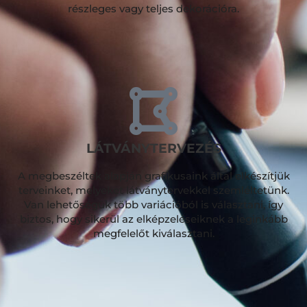
részleges vagy teljes dekorációra.
LÁTVÁNYTERVEZÉS
A megbeszéltek alapján grafikusaink által elkészítjük
terveinket, melyeket látványtervekkel szemléltetünk.
Van lehetőségük több variációból is választani, így
biztos, hogy sikerül az elképzeléseiknek a leginkább
megfelelőt kiválasztani.