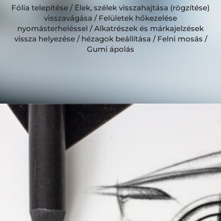
Fólia telepítése / Élek, szélek visszahajtása (rögzítése)
visszavágása / Felületek hőkezelése
nyomásterheléssel / Alkatrészek és márkajelzések
vissza helyezése / hézagok beállítása / Felni mosás /
Gumi ápolás