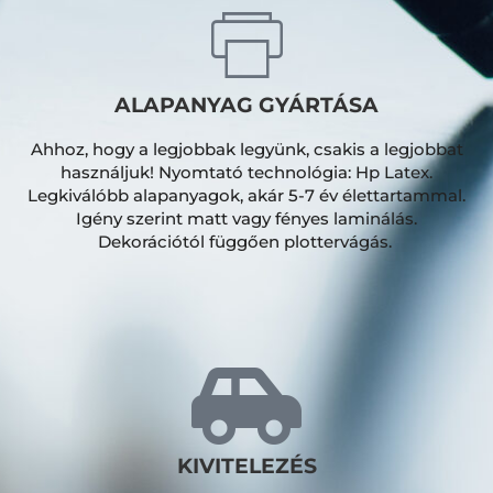
ALAPANYAG GYÁRTÁSA
Ahhoz, hogy a legjobbak legyünk, csakis a legjobbat
használjuk! Nyomtató technológia: Hp Latex.
Legkiválóbb alapanyagok, akár 5-7 év élettartammal.
Igény szerint matt vagy fényes laminálás.
Dekorációtól függően plottervágás.
KIVITELEZÉS