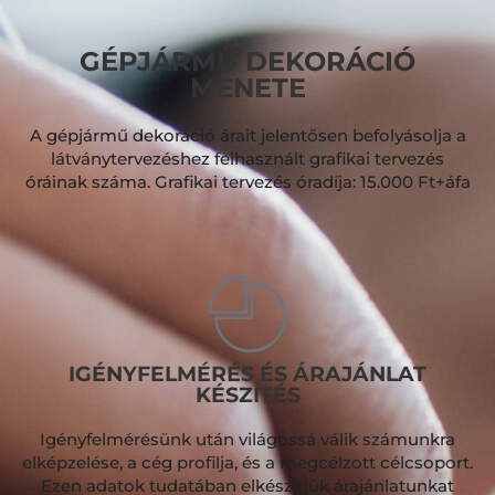
GÉPJÁRMŰ DEKORÁCIÓ
MENETE
A gépjármű dekoráció árait jelentősen befolyásolja a
látványtervezéshez felhasznált grafikai tervezés
óráinak száma. Grafikai tervezés óradíja: 15.000 Ft+áfa
IGÉNYFELMÉRÉS ÉS ÁRAJÁNLAT
KÉSZÍTÉS
Igényfelmérésünk után világossá válik számunkra
elképzelése, a cég profilja, és a megcélzott célcsoport.
Ezen adatok tudatában elkészítjük árajánlatunkat