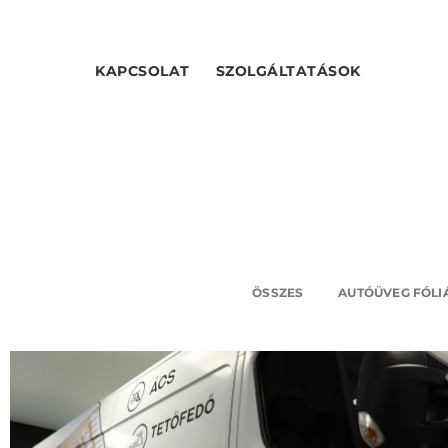
KAPCSOLAT
SZOLGÁLTATÁSOK
DESIGN
Bogdán Birtok – Opel Vivaro Dekor
ÖSSZES
AUTÓÜVEG FÓLI