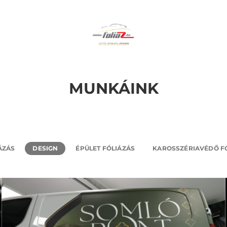
MUNKÁINK
DESIGN
FORTUNA – TOYOTA YARISOK
ÁZÁS
DESIGN
ÉPÜLET FÓLIÁZÁS
KAROSSZÉRIAVÉDŐ F