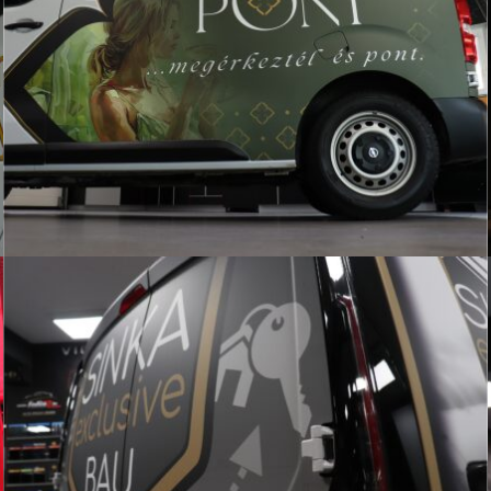
DESIGN
IVECO – RAS KFT DEKORÁCIÓ
AUTÓÜVEG FÓLIÁZÁS
DESIGN